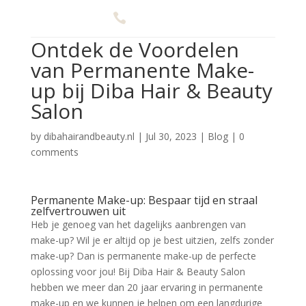

0626623166
Ontdek de Voordelen
a
van Permanente Make-
up bij Diba Hair & Beauty
Salon
by
dibahairandbeauty.nl
|
Jul 30, 2023
|
Blog
|
0
comments
Permanente Make-up: Bespaar tijd en straal
zelfvertrouwen uit
Heb je genoeg van het dagelijks aanbrengen van
make-up? Wil je er altijd op je best uitzien, zelfs zonder
make-up? Dan is permanente make-up de perfecte
oplossing voor jou! Bij Diba Hair & Beauty Salon
hebben we meer dan 20 jaar ervaring in permanente
make-up en we kunnen je helpen om een langdurige