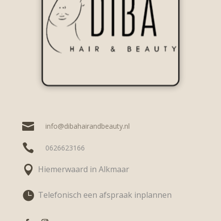

info@dibahairandbeauty.nl

0626623166

Hiemerwaard in Alkmaar

Telefonisch een afspraak inplannen