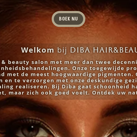
BOEK NU
Welkom
bij
Diba Hair&Bea
& beauty salon met meer dan twee decenni
onheidsbehandelingen. Onze toegewijde pro
end met de meest hoogwaardige pigmenten. 
n en te verzorgen met onze deskundige gezi
ling realiseren. Bij Diba gaat schoonheid h
iet, maar zich ook goed voelt. Ontdek uw na