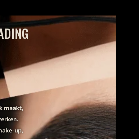
ADING
.
k maakt,
werken.
make-up,