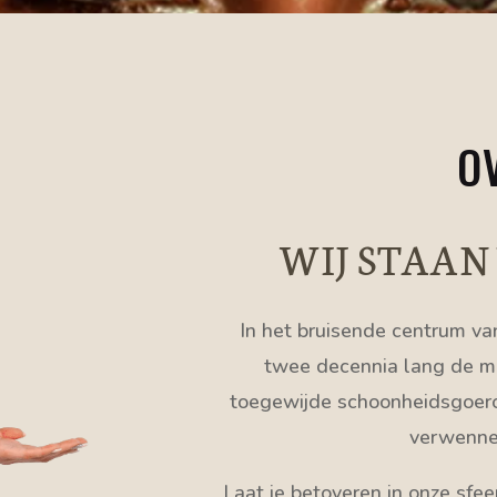
O
WIJ STAA
In het bruisende centrum van
twee decennia lang de m
toegewijde schoonheidsgoeroe
verwenne
Laat je betoveren in onze sfee