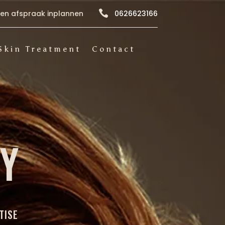

een afspraak inplannen
0626623166
Skin Treatment
Contact
TY
TISE