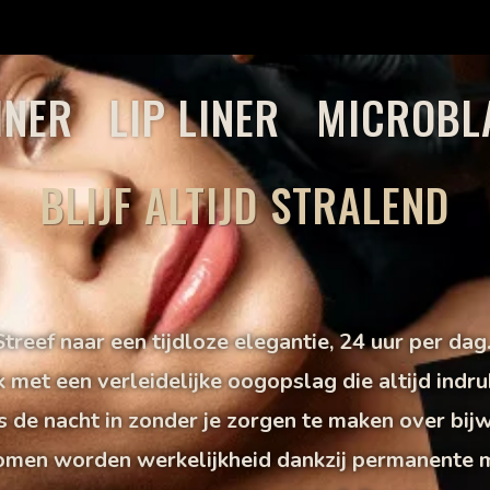
LINER LIP LINER MICROBL
BLIJF ALTIJD STRALEND
Streef naar een tijdloze elegantie, 24 uur per dag
met een verleidelijke oogopslag die altijd indru
s de nacht in zonder je zorgen te maken over bij
omen worden werkelijkheid dankzij permanente 