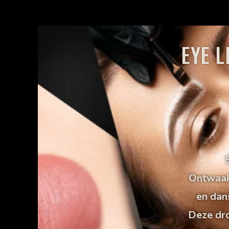
EYE 
Ontwaak 
en dan
Deze dr