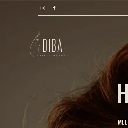
H
MEE