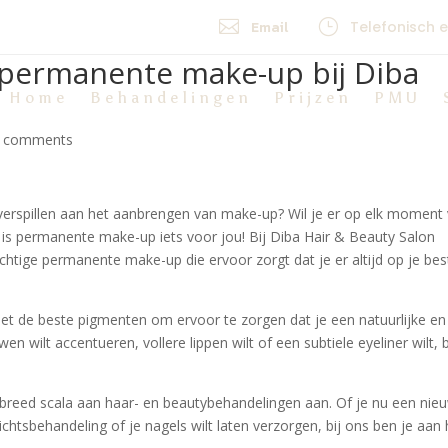

}
Email
Telefonisch 
permanente make-up bij Diba
Home
Behandelingen
Prijzen
PMU
 comments
 verspillen aan het aanbrengen van make-up? Wil je er op elk moment
 is permanente make-up iets voor jou! Bij Diba Hair & Beauty Salon
chtige permanente make-up die ervoor zorgt dat je er altijd op je bes
et de beste pigmenten om ervoor te zorgen dat je een natuurlijke en
wen wilt accentueren, vollere lippen wilt of een subtiele eyeliner wilt, b
reed scala aan haar- en beautybehandelingen aan. Of je nu een nie
zichtsbehandeling of je nagels wilt laten verzorgen, bij ons ben je aan 