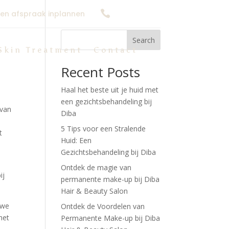

een afspraak inplannen
0626623166
Search
Skin Treatment
Contact
Recent Posts
Haal het beste uit je huid met
een gezichtsbehandeling bij
 van
Diba
5 Tips voor een Stralende
t
Huid: Een
Gezichtsbehandeling bij Diba
Ontdek de magie van
ij
permanente make-up bij Diba
Hair & Beauty Salon
uwe
Ontdek de Voordelen van
het
Permanente Make-up bij Diba