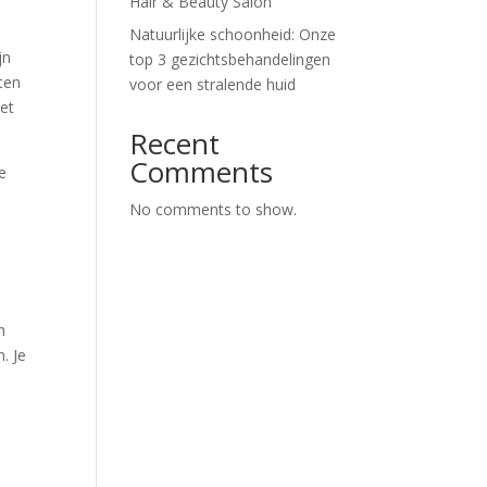
Hair & Beauty Salon
Natuurlijke schoonheid: Onze
jn
top 3 gezichtsbehandelingen
cten
voor een stralende huid
het
Recent
Comments
pe
No comments to show.
n
. Je