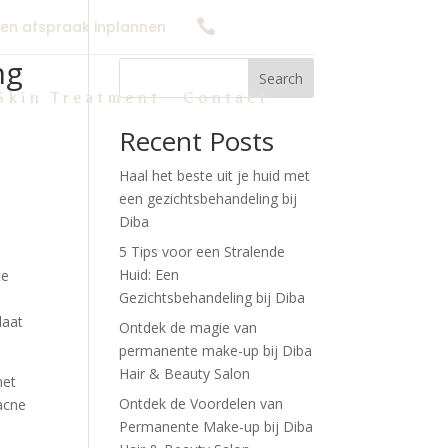

een afspraak inplannen
0626623166
ng
Search
Skin Treatment
Contact
Recent Posts
Haal het beste uit je huid met
een gezichtsbehandeling bij
Diba
5 Tips voor een Stralende
Huid: Een
te
Gezichtsbehandeling bij Diba
laat
Ontdek de magie van
permanente make-up bij Diba
Hair & Beauty Salon
met
Ontdek de Voordelen van
 acne
Permanente Make-up bij Diba