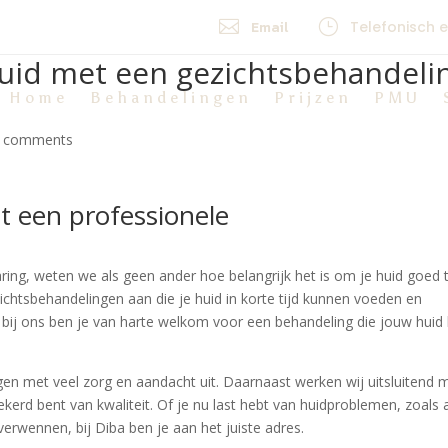

}
Email
Telefonisch 
 huid met een gezichtsbehandeli
Home
Behandelingen
Prijzen
PMU
 comments
t een professionele
aring, weten we als geen ander hoe belangrijk het is om je huid goed 
chtsbehandelingen aan die je huid in korte tijd kunnen voeden en
bij ons ben je van harte welkom voor een behandeling die jouw huid 
en met veel zorg en aandacht uit. Daarnaast werken wij uitsluitend 
kerd bent van kwaliteit. Of je nu last hebt van huidproblemen, zoals
verwennen, bij Diba ben je aan het juiste adres.