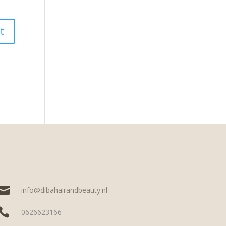

info@dibahairandbeauty.nl

0626623166